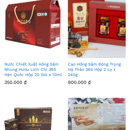
Nước Chiết Xuất Hồng Sâm
Cao Hồng Sâm Đông Trùng
Thê
Thê
Nhung Hươu Linh Chi 365
Hạ Thảo 365 Hộp 2 Lọ x
Hàn Quốc Hộp 20 Gói x 70ml
240g
m
m
350.000
₫
900.000
₫
Vào
Vào
Yêu
Yêu
Thíc
Thíc
h
h