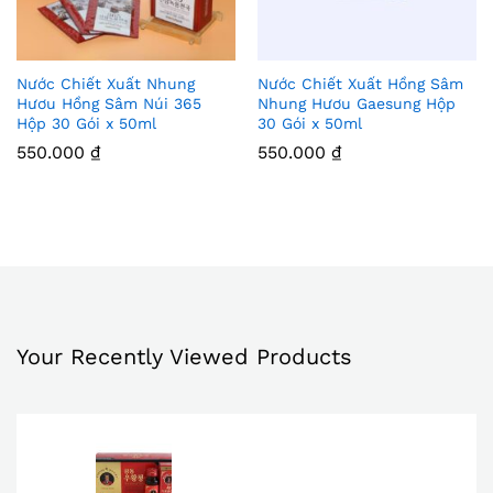
Nước Chiết Xuất Nhung
Nước Chiết Xuất Hồng Sâm
Thê
Thê
Hươu Hồng Sâm Núi 365
Nhung Hươu Gaesung Hộp
Hộp 30 Gói x 50ml
30 Gói x 50ml
m
m
550.000
₫
550.000
₫
Vào
Vào
Yêu
Yêu
Thíc
Thíc
h
h
Your Recently Viewed Products