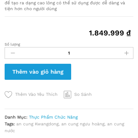
để tạo ra dạng cao lỏng có thể sử dụng được dễ dàng và
tiện hơn cho người dùng
1.849.999
₫
Số lượng
An
Cung
Ngưu
Hoàng
Thêm vào giỏ hàng
Kwangdong
Dạng
Nước
Hộp
Thêm Vào Yêu Thích
So Sánh
10
chai
x
Danh Mục:
Thực Phẩm Chức Năng
50ml
Tags:
an cung Kwangdong
,
an cung ngưu hoàng
,
an cung
quantity
nước