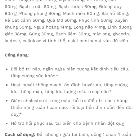
60mg, Bạch truật 60mg, Bạch thược 60mg, Đương quy
60mg, Phòng phong 60mg, Mạch môn 60mg, Sài hồ 50mg,
Rễ Cát cánh 50mg, Quả Mơ 50mg, Phục linh 50mg, Xuyên
khung 50mg, Ngưu hoàng 14mg, Long não 41mg, Linh dương
giác 38mg, Gừng 30mg, Bạch liễm 30mg, mật ong, glycerin,
lactose, cellulose vi tinh thể, calci panthenat vừa đủ viên.
Công dụng
:
Bồi bổ trí não, ngăn ngừa hiện tượng kết dính tiểu cầu,
tăng cường sức khỏe.*
Hoạt huyết thông mạch, ổn định huyết áp, tăng cường
lưu thông máu, tăng lưu lượng máu trong não.*
Giảm cholesterol trong máu, hỗ trợ điều trị các chứng
thiểu năng tuần hoàn não, rối loại tiền đình dẫn đến đột
quỵ.*
Hỗ trợ hồi phục sau tai biến cho bệnh nhân đột quỵ
Cách sử dụng:
Để phòng ngừa tai biến, uống 1 chai/ 1 tuần