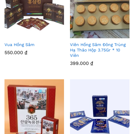
Vua Hồng Sâm
Viên Hồng Sâm Đông Trùng
Thê
Thê
Hạ Thảo Hộp 3.75Gr * 10
550.000
₫
Viên
m
m
399.000
₫
Vào
Vào
Yêu
Yêu
Thíc
Thíc
h
h