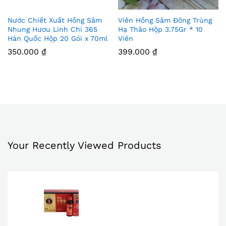
Nước Chiết Xuất Hồng Sâm
Viên Hồng Sâm Đông Trùng
Thê
Thê
Nhung Hươu Linh Chi 365
Hạ Thảo Hộp 3.75Gr * 10
Hàn Quốc Hộp 20 Gói x 70ml
Viên
m
m
350.000
₫
399.000
₫
Vào
Vào
Yêu
Yêu
Thíc
Thíc
h
h
Your Recently Viewed Products