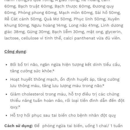
60mg, Bạch truật 60mg, Bạch thược 60mg, Đương quy
60mg, Phòng phong 60mg, Mạch môn 60mg, Sài hồ 50mg,
Rễ Cát cánh 50mg, Quả Mơ 50mg, Phục linh 50mg, Xuyên
khung 50mg, Ngưu hoàng 14mg, Long não 41mg, Linh dương
giác 38mg, Gừng 30mg, Bạch liễm 30mg, mật ong, glycerin,
lactose, cellulose vi tinh thể, calci panthenat vừa đủ viên.
Công dụng
:
Bồi bổ trí não, ngăn ngừa hiện tượng kết dính tiểu cầu,
tăng cường sức khỏe.*
Hoạt huyết thông mạch, ổn định huyết áp, tăng cường
lưu thông máu, tăng lưu lượng máu trong não.*
Giảm cholesterol trong máu, hỗ trợ điều trị các chứng
thiểu năng tuần hoàn não, rối loại tiền đình dẫn đến đột
quỵ.*
Hỗ trợ hồi phục sau tai biến cho bệnh nhân đột quỵ
Cách sử dụng:
Để phòng ngừa tai biến, uống 1 chai/ 1 tuần