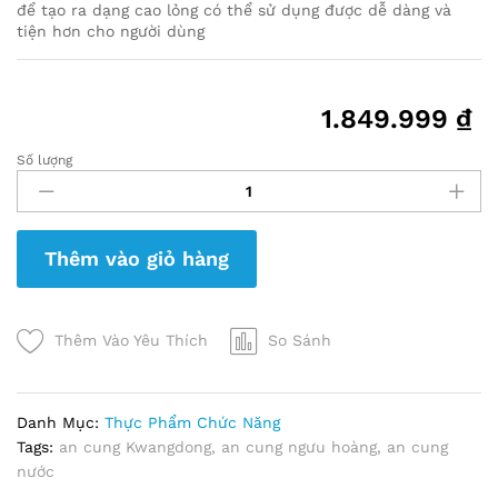
để tạo ra dạng cao lỏng có thể sử dụng được dễ dàng và
tiện hơn cho người dùng
1.849.999
₫
Số lượng
An
Cung
Ngưu
Hoàng
Thêm vào giỏ hàng
Kwangdong
Dạng
Nước
Hộp
Thêm Vào Yêu Thích
So Sánh
10
chai
x
Danh Mục:
Thực Phẩm Chức Năng
50ml
Tags:
an cung Kwangdong
,
an cung ngưu hoàng
,
an cung
quantity
nước