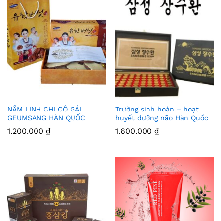
NẤM LINH CHI CÔ GÁI
Trường sinh hoàn – hoạt
Thê
Thê
GEUMSANG HÀN QUỐC
huyết dưỡng não Hàn Quốc
m
m
1.200.000
₫
1.600.000
₫
Vào
Vào
Yêu
Yêu
Thíc
Thíc
h
h