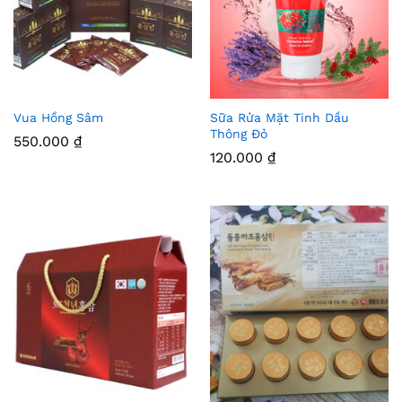
Vua Hồng Sâm
Sữa Rửa Mặt Tinh Dầu
Thê
Thê
Thông Đỏ
550.000
₫
m
m
120.000
₫
Vào
Vào
Yêu
Yêu
Thíc
Thíc
h
h