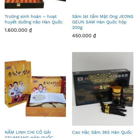
Trường sinh hoàn – hoạt
Sâm lát tẩm Mật Ong JEONG
Thê
Thê
huyết dưỡng não Hàn Quốc
GEUN SAM Hàn Quốc hộp
200g
m
m
1.600.000
₫
450.000
₫
Vào
Vào
Yêu
Yêu
Thíc
Thíc
h
h
NẤM LINH CHI CÔ GÁI
Cao Hắc Sâm 365 Hàn Quốc
Thê
Thê
GEUMSANG HÀN QUỐC