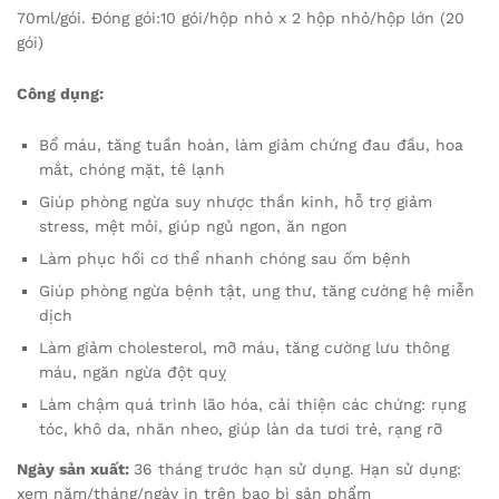
70ml/gói. Đóng gói:10 gói/hộp nhỏ x 2 hộp nhỏ/hộp lớn (20
gói)
Công dụng:
Bổ máu, tăng tuần hoàn, làm giảm chứng đau đầu, hoa
mắt, chóng mặt, tê lạnh
Giúp phòng ngừa suy nhược thần kinh, hỗ trợ giảm
stress, mệt mỏi, giúp ngủ ngon, ăn ngon
Làm phục hồi cơ thể nhanh chóng sau ốm bệnh
Giúp phòng ngừa bệnh tật, ung thư, tăng cường hệ miễn
dịch
Làm giảm cholesterol, mỡ máu, tăng cường lưu thông
máu, ngăn ngừa đột quỵ
Làm chậm quá trình lão hóa, cải thiện các chứng: rụng
tóc, khô da, nhăn nheo, giúp làn da tươi trẻ, rạng rỡ
Ngày sản xuất:
36 tháng trước hạn sử dụng. Hạn sử dụng:
xem năm/tháng/ngày in trên bao bì sản phẩm