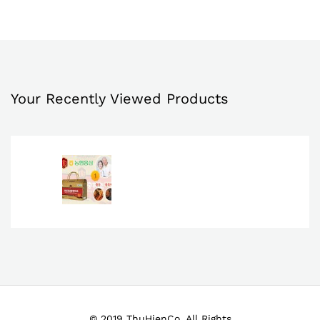
Thíc
Thíc
h
h
Your Recently Viewed Products
© 2019 ThuHienCo. All Rights