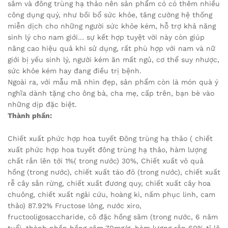
sâm và đông trùng hạ thảo nên sản phẩm có có thêm nhiều
công dụng quý, như bồi bổ sức khỏe, tăng cường hệ thống
miễn dịch cho những người sức khỏe kém, hỗ trợ khả năng
sinh lý cho nam giới… sự kết hợp tuyệt vời này còn giúp
nâng cao hiệu quả khi sử dụng, rất phù hợp với nam và nữ
giới bị yếu sinh lý, người kém ăn mất ngủ, cơ thể suy nhược,
sức khỏe kém hay đang điều trị bệnh.
Ngoài ra, với mẫu mã nhìn đẹp, sản phẩm còn là món quà ý
nghĩa dành tặng cho ông bà, cha mẹ, cấp trên, bạn bè vào
những dịp đặc biệt.
Thành phần:
Chiết xuất phức hợp hoa tuyết Đông trùng hạ thảo ( chiết
xuất phức hợp hoa tuyết đông trùng hạ thảo, hàm lượng
chất rắn lên tới 1%( trong nước) 30%, Chiết xuất vỏ quả
hồng (trong nước), chiết xuất táo đỏ (trong nước), chiết xuất
rễ cây sắn rừng, chiết xuất đương quy, chiết xuất cây hoa
chuông, chiết xuất ngải cứu, hoàng kì, nấm phục linh, cam
thảo) 87.92% Fructose lỏng, nước xiro,
fructooligosaccharide, cô đặc hồng sâm (trong nước, 6 năm