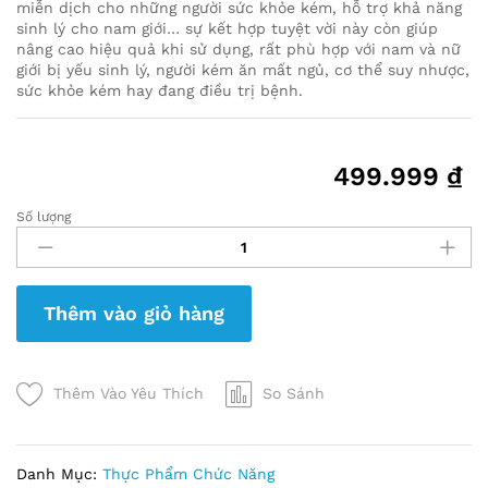
miễn dịch cho những người sức khỏe kém, hỗ trợ khả năng
sinh lý cho nam giới… sự kết hợp tuyệt vời này còn giúp
nâng cao hiệu quả khi sử dụng, rất phù hợp với nam và nữ
giới bị yếu sinh lý, người kém ăn mất ngủ, cơ thể suy nhược,
sức khỏe kém hay đang điều trị bệnh.
499.999
₫
Số lượng
Nước
Chiết
Xuất
Hồng
Thêm vào giỏ hàng
Sâm
Đông
Trùng
Hạ
Thêm Vào Yêu Thích
So Sánh
Thảo
365
Hộp
Danh Mục:
Thực Phẩm Chức Năng
20