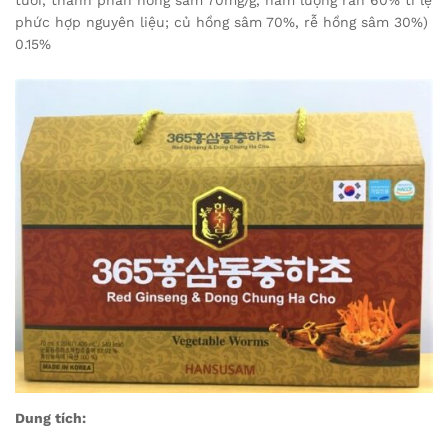
tuổi, thành phần hồng sâm 70mg/g, hàm lượng rắn 60% tỉ lệ
phức hợp nguyên liệu; củ hồng sâm 70%, rễ hồng sâm 30%)
0.15%
Dung tích: