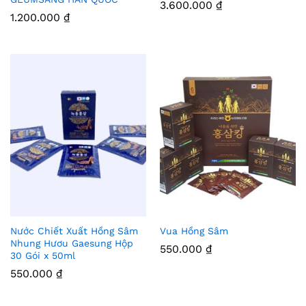
3.600.000
₫
m
m
1.200.000
₫
Vào
Vào
Yêu
Yêu
Thíc
Thíc
h
h
Nước Chiết Xuất Hồng Sâm
Vua Hồng Sâm
Thê
Thê
Nhung Hươu Gaesung Hộp
550.000
₫
30 Gói x 50ml
m
m
550.000
₫
Vào
Vào
Yêu
Yêu