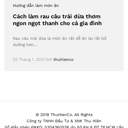
Hướng dẫn làm món ăn
Cách làm rau câu trái dừa thơm
ngon ngọt thanh cho cả gia đình
Rau câu trái dừa là món ăn rất dễ ăn lại rất bổ
dưỡng hơn…
22 Tháng 1, 2021
bởi
thuhienco
© 2019 ThuHienCo. All Rights
Công ty TNHH Đầu Tư & XNK Thu Hiên
Số giấy phép ĐKKD: 0304360526 do Sở KH & ĐT TP.HCM cấp