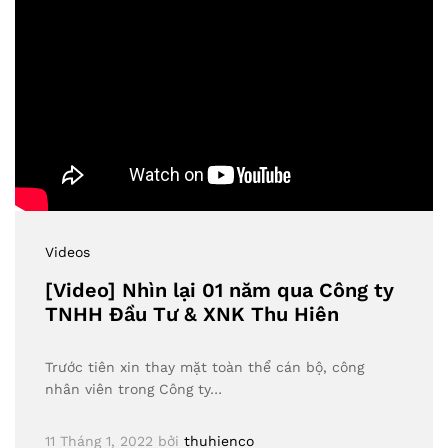
Videos
[Video] Nhìn lại 01 năm qua Công ty
TNHH Đầu Tư & XNK Thu Hiên
Trước tiên xin thay mặt toàn thể cán bộ, công
nhân viên trong Công ty…
11 Tháng 1, 2022
bởi
thuhienco