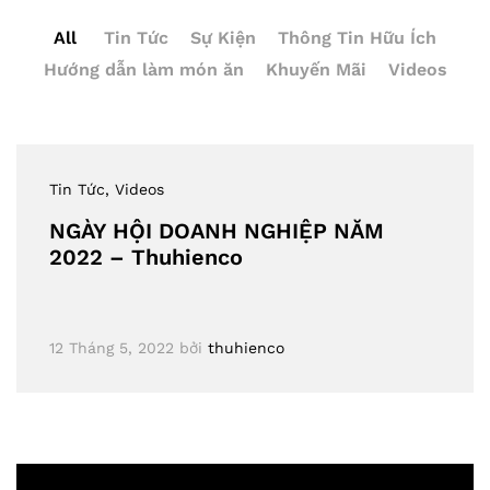
All
Tin Tức
Sự Kiện
Thông Tin Hữu Ích
Hướng dẫn làm món ăn
Khuyến Mãi
Videos
Tin Tức
, Videos
NGÀY HỘI DOANH NGHIỆP NĂM
2022 – Thuhienco
12 Tháng 5, 2022
bởi
thuhienco