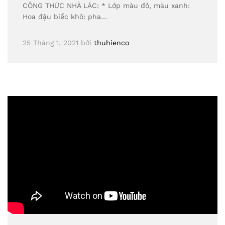
CÔNG THỨC NHÀ LÁC: * Lớp màu đỏ, màu xanh:
Hoa đậu biếc khô: pha…
25 Tháng 1, 2021
bởi
thuhienco