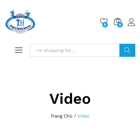
0
0
Log i
Search
Video
Trang Chủ
/
Video