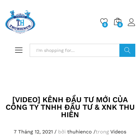
0
0
Log i
Search
[VIDEO] KÊNH ĐẦU TƯ MỚI CỦA
CÔNG TY TNHH ĐẦU TƯ & XNK THU
HIÊN
7 Tháng 12, 2021
/
bởi
thuhienco
/
trong
Videos