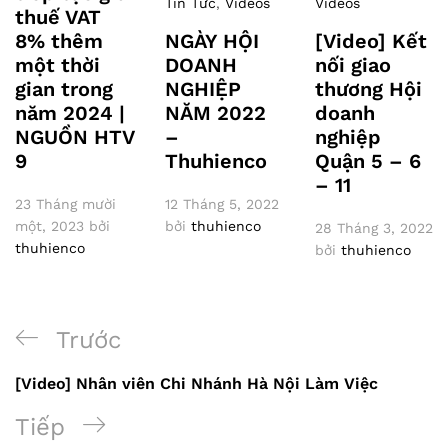
Tin Tức
,
Videos
Videos
thuế VAT
NGÀY HỘI
[Video] Kết
8% thêm
DOANH
nối giao
một thời
NGHIỆP
thương Hội
gian trong
NĂM 2022
doanh
năm 2024 |
–
nghiệp
NGUỒN HTV
Thuhienco
Quận 5 – 6
9
– 11
12 Tháng 5, 2022
23 Tháng mười
bởi
thuhienco
một, 2023
bởi
28 Tháng 3, 2022
thuhienco
bởi
thuhienco
Điều
Bài
Trước
hướng
trước
[Video] Nhân viên Chi Nhánh Hà Nội Làm Việc
bài
Bài
Tiếp
viết