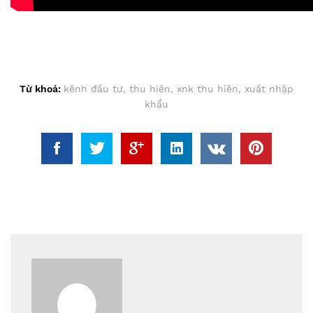
Từ khoá:
kênh đầu tư
,
thu hiên
,
xnk thu hiên
,
xuất nhập
khẩu