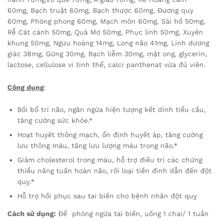
60mg, Bạch truật 60mg, Bạch thược 60mg, Đương quy
60mg, Phòng phong 60mg, Mạch môn 60mg, Sài hồ 50mg,
Rễ Cát cánh 50mg, Quả Mơ 50mg, Phục linh 50mg, Xuyên
khung 50mg, Ngưu hoàng 14mg, Long não 41mg, Linh dương
giác 38mg, Gừng 30mg, Bạch liễm 30mg, mật ong, glycerin,
lactose, cellulose vi tinh thể, calci panthenat vừa đủ viên.
Công dụng
:
Bồi bổ trí não, ngăn ngừa hiện tượng kết dính tiểu cầu,
tăng cường sức khỏe.*
Hoạt huyết thông mạch, ổn định huyết áp, tăng cường
lưu thông máu, tăng lưu lượng máu trong não.*
Giảm cholesterol trong máu, hỗ trợ điều trị các chứng
thiểu năng tuần hoàn não, rối loại tiền đình dẫn đến đột
quỵ.*
Hỗ trợ hồi phục sau tai biến cho bệnh nhân đột quỵ
Cách sử dụng:
Để phòng ngừa tai biến, uống 1 chai/ 1 tuần