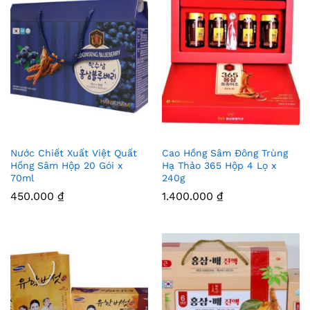
Nước Chiết Xuất Việt Quất
Cao Hồng Sâm Đông Trùng
Thê
Thê
Hồng Sâm Hộp 20 Gói x
Hạ Thảo 365 Hộp 4 Lọ x
70ml
240g
m
m
450.000
₫
1.400.000
₫
Vào
Vào
Yêu
Yêu
Thíc
Thíc
h
h