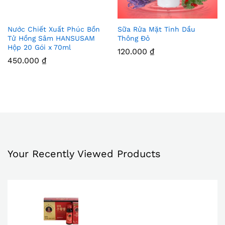
Nước Chiết Xuất Phúc Bồn
Sữa Rửa Mặt Tinh Dầu
Thê
Thê
Tử Hồng Sâm HANSUSAM
Thông Đỏ
Hộp 20 Gói x 70ml
m
m
120.000
₫
450.000
₫
Vào
Vào
Yêu
Yêu
Thíc
Thíc
h
h
Your Recently Viewed Products