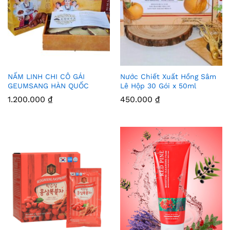
NẤM LINH CHI CÔ GÁI
Nước Chiết Xuất Hồng Sâm
Thê
Thê
GEUMSANG HÀN QUỐC
Lê Hộp 30 Gói x 50ml
m
m
1.200.000
₫
450.000
₫
Vào
Vào
Yêu
Yêu
Thíc
Thíc
h
h