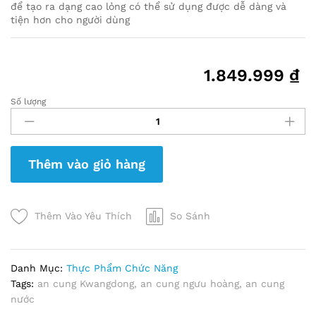
để tạo ra dạng cao lỏng có thể sử dụng được dễ dàng và
tiện hơn cho người dùng
1.849.999
₫
Số lượng
An
Cung
Ngưu
Hoàng
Thêm vào giỏ hàng
Kwangdong
Dạng
Nước
Hộp
Thêm Vào Yêu Thích
So Sánh
10
chai
x
Danh Mục:
Thực Phẩm Chức Năng
50ml
Tags:
an cung Kwangdong
,
an cung ngưu hoàng
,
an cung
quantity
nước