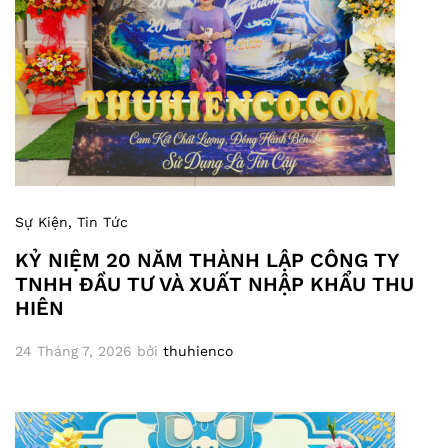
Sự Kiện
, Tin Tức
KỶ NIỆM 20 NĂM THÀNH LẬP CÔNG TY
TNHH ĐẦU TƯ VÀ XUẤT NHẬP KHẨU THU
HIÊN
24 Tháng 7, 2026
bởi
thuhienco