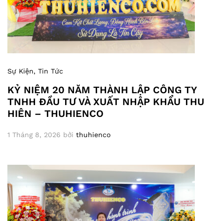
Sự Kiện
, Tin Tức
KỶ NIỆM 20 NĂM THÀNH LẬP CÔNG TY
TNHH ĐẦU TƯ VÀ XUẤT NHẬP KHẨU THU
HIÊN – THUHIENCO
1 Tháng 8, 2026
bởi
thuhienco