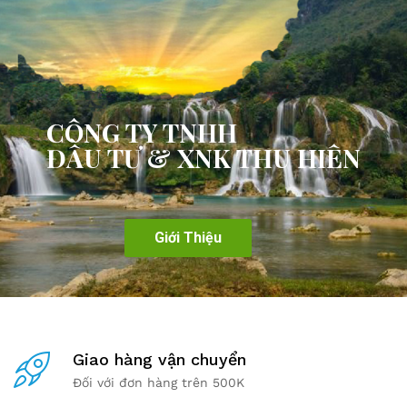
CÔNG TY TNHH
ĐẦU TƯ & XNK THU HIÊN
Giới Thiệu
Giao hàng vận chuyển
Đối với đơn hàng trên 500K