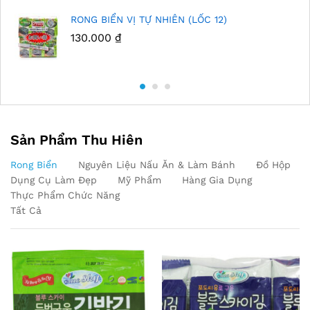
RONG BIỂN VỊ TỰ NHIÊN (LỐC 12)
130.000
₫
Sản Phẩm Thu Hiên
Rong Biển
Nguyên Liệu Nấu Ăn & Làm Bánh
Đồ Hộp
Dụng Cụ Làm Đẹp
Mỹ Phẩm
Hàng Gia Dụng
Thực Phẩm Chức Năng
Tất Cả
Out Of Stock
Out Of Stock
Out Of Stock
Out Of Stock
Out Of Stock
Out Of Stock