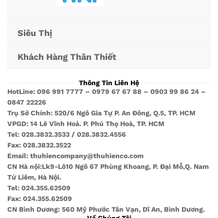
Siêu Thị
Khách Hàng Thân Thiết
Thông Tin Liên Hệ
HotLine: 096 991 7777 – 0979 67 67 88 – 0903 99 86 24 –
0847 22226
Trụ Sở Chính: 520/6 Ngô Gia Tự P. An Đông, Q.5, TP. HCM
VPGD: 14 Lê Vĩnh Hoả. P. Phú Thọ Hoà, TP. HCM
Tel: 028.3832.3533 / 028.3832.4556
Fax: 028.3832.3522
Email: thuhiencompany@thuhienco.com
CN Hà nội:Lk9-Lô10 Ngõ 67 Phùng Khoang, P. Đại Mỗ,Q. Nam
Từ Liêm, Hà Nội.
Tel: 024.355.62509
Fax: 024.355.62509
CN Bình Dương: 560 Mỹ Phước Tân Vạn, Dĩ An, Bình Dương.
Về Chúng Tôi