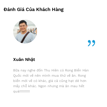
Đánh Giá Của Khách Hàng
Xuân Nhật
Bữa nay nghe đồn Thu Hiên có Rong Biển Hàn
Quốc mới về nên mình mua thử về ăn. Rong
biển mới về có khác, giá cả cũng hạt dẻ hơn
mấy chỗ khác. Ngon nhưng mà ăn mau hết
quá!!!!!!!!!!!