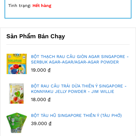
5.00
13
trên 5
Tình trạng:
Hết hàng
dựa trên
đánh giá
Sản Phẩm Bán Chạy
BỘT THẠCH RAU CÂU GIÒN AGAR SINGAPORE -
SERBUK AGAR-AGAR/AGAR-AGAR POWDER
19.000
₫
BỘT RAU CÂU TRÁI DỪA THIÊN Ý SINGAPORE -
KONNYAKU JELLY POWDER - JIM WILLIE
18.000
₫
BỘT TÀU HŨ SINGAPORE THIÊN Ý (TÀU PHỚ)
39.000
₫