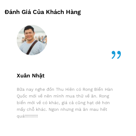
Đánh Giá Của Khách Hàng
Xuân Nhật
Bữa nay nghe đồn Thu Hiên có Rong Biển Hàn
Quốc mới về nên mình mua thử về ăn. Rong
biển mới về có khác, giá cả cũng hạt dẻ hơn
mấy chỗ khác. Ngon nhưng mà ăn mau hết
quá!!!!!!!!!!!