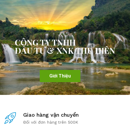
CÔNG TY TNHH
ĐẦU TƯ & XNK THU HIÊN
Giới Thiệu
Giao hàng vận chuyển
Đối với đơn hàng trên 500K