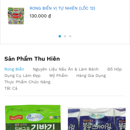
RONG BIỂN VỊ TỰ NHIÊN (LỐC 12)
130.000
₫
Sản Phẩm Thu Hiên
Rong Biển
Nguyên Liệu Nấu Ăn & Làm Bánh
Đồ Hộp
Dụng Cụ Làm Đẹp
Mỹ Phẩm
Hàng Gia Dụng
Thực Phẩm Chức Năng
Tất Cả
Out Of Stock
Out Of Stock
Out Of Stock
Out Of Stock
Out Of Stock
Out Of Stock