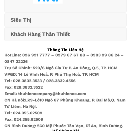
Siêu Thị
Khách Hàng Thân Thiết
Thông Tin Liên Hệ
HotLine: 096 991 7777 – 0979 67 67 88 – 0903 99 86 24 –
0847 22226
Trụ Sở Chính: 520/6 Ngô Gia Tự P. An Đông, Q.5, TP. HCM
VPGD: 14 Lê Vĩnh Hoả. P. Phú Thọ Hoà, TP. HCM
Tel: 028.3832.3533 / 028.3832.4556
Fax: 028.3832.3522
Email: thuhiencompany@thuhienco.com
CN Hà nội:Lk9-Lô10 Ngõ 67 Phùng Khoang, P. Đại Mỗ,Q. Nam
Từ Liêm, Hà Nội.
Tel: 024.355.62509
Fax: 024.355.62509
CN Bình Dương: 560 Mỹ Phước Tân Vạn, Dĩ An, Bình Dương.
Về Chúng Tôi