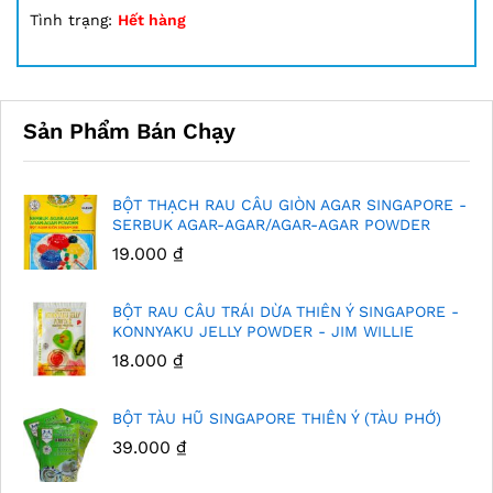
5.00
13
trên 5
Tình trạng:
Hết hàng
dựa trên
đánh giá
Sản Phẩm Bán Chạy
BỘT THẠCH RAU CÂU GIÒN AGAR SINGAPORE -
SERBUK AGAR-AGAR/AGAR-AGAR POWDER
19.000
₫
BỘT RAU CÂU TRÁI DỪA THIÊN Ý SINGAPORE -
KONNYAKU JELLY POWDER - JIM WILLIE
18.000
₫
BỘT TÀU HŨ SINGAPORE THIÊN Ý (TÀU PHỚ)
39.000
₫