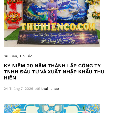
Sự Kiện
, Tin Tức
KỶ NIỆM 20 NĂM THÀNH LẬP CÔNG TY
TNHH ĐẦU TƯ VÀ XUẤT NHẬP KHẨU THU
HIÊN
24 Tháng 7, 2026
bởi
thuhienco