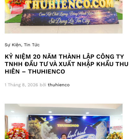
Sự Kiện
, Tin Tức
KỶ NIỆM 20 NĂM THÀNH LẬP CÔNG TY
TNHH ĐẦU TƯ VÀ XUẤT NHẬP KHẨU THU
HIÊN – THUHIENCO
1 Tháng 8, 2026
bởi
thuhienco